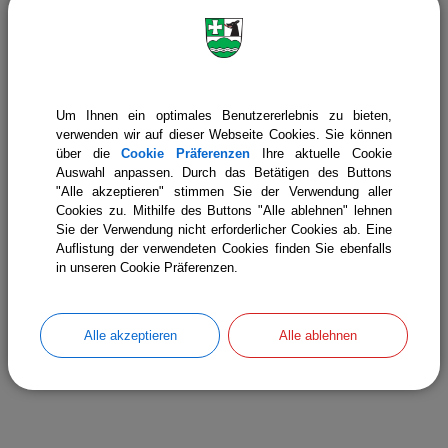
9.
Sitzung des Bau- und
Umweltausschusses November
11.
2026
2026
Um Ihnen ein optimales Benutzererlebnis zu bieten,
verwenden wir auf dieser Webseite Cookies. Sie können
über die
Cookie Präferenzen
Ihre aktuelle Cookie
19:00 Uhr
‐ 22:30 Uhr
Auswahl anpassen. Durch das Betätigen des Buttons
7.
"Alle akzeptieren" stimmen Sie der Verwendung aller
Sitzung des Bau- und
Cookies zu. Mithilfe des Buttons "Alle ablehnen" lehnen
Umweltausschusses Dezember
Sie der Verwendung nicht erforderlicher Cookies ab. Eine
12.
2026
Auflistung der verwendeten Cookies finden Sie ebenfalls
2026
in unseren Cookie Präferenzen.
Alle akzeptieren
Alle ablehnen