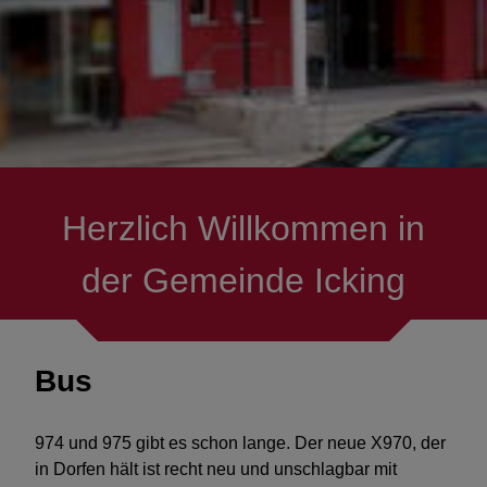
Vereine
Asylhilfe Icking
Senioren
Herzlich Willkommen in
Verkehr & Mobilität
der Gemeinde Icking
Mitmachen
Ausflüge & Ziele
Bus
Menschen mit Handicap
974 und 975 gibt es schon lange. Der neue X970, der
Hilfe in Notlagen
in Dorfen hält ist recht neu und unschlagbar mit