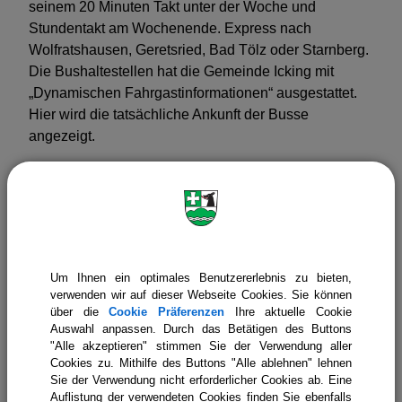
seinem 20 Minuten Takt unter der Woche und
Glaube & Kirche
Stundentakt am Wochenende. Express nach
Wolfratshausen, Geretsried, Bad Tölz oder Starnberg.
Die Bushaltestellen hat die Gemeinde Icking mit
„Dynamischen Fahrgastinformationen“ ausgestattet.
Hier wird die tatsächliche Ankunft der Busse
angezeigt.
Auf der Kartenansicht in der Fahrauskunft (
MVV
Fahrplanauskunft (mvv-muenchen.de)
sind die
Live-Standorte der Busse erkennbar, wenn man
entsprechend die Karte vergrößert.
Um Ihnen ein optimales Benutzererlebnis zu bieten,
verwenden wir auf dieser Webseite Cookies. Sie können
über die
Cookie Präferenzen
Ihre aktuelle Cookie
Auswahl anpassen. Durch das Betätigen des Buttons
"Alle akzeptieren" stimmen Sie der Verwendung aller
Gemeinde Icking
Leben in Icking
Cookies zu. Mithilfe des Buttons "Alle ablehnen" lehnen
Sie der Verwendung nicht erforderlicher Cookies ab. Eine
Verkehr & Mobilität
Bus
Auflistung der verwendeten Cookies finden Sie ebenfalls