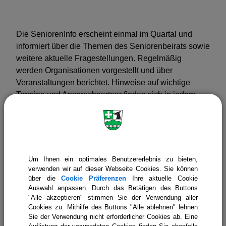
Glaube & Kirche
Die SeniorenInfo erscheint einmal im Quartal und
informiert über die Themen des Seniorenbeirats sowie
weitere aktuelle Fragestellungen. Regelmäßig
werden Organisationen vorgestellt und über
Veranstaltungen berichtet. Hinweise auf wichtige
Termine und Ansprechpartner finden sich in jedem
Heft.
Alle bisher erschienenen SeniorenInfos stehen Online
zur Verfügung!
Um Ihnen ein optimales Benutzererlebnis zu bieten,
verwenden wir auf dieser Webseite Cookies. Sie können
über die
Cookie Präferenzen
Ihre aktuelle Cookie
Auswahl anpassen. Durch das Betätigen des Buttons
"Alle akzeptieren" stimmen Sie der Verwendung aller
Cookies zu. Mithilfe des Buttons "Alle ablehnen" lehnen
Gemeinde Icking
Leben in Icking
Senioren
Sie der Verwendung nicht erforderlicher Cookies ab. Eine
Senioreninfo des Landkreises