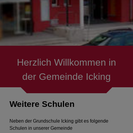
Vereine
Asylhilfe Icking
Senioren
Herzlich Willkommen in
Verkehr & Mobilität
der Gemeinde Icking
Mitmachen
Ausflüge & Ziele
Weitere Schulen
Menschen mit Handicap
Neben der Grundschule Icking gibt es folgende
Hilfe in Notlagen
Schulen in unserer Gemeinde