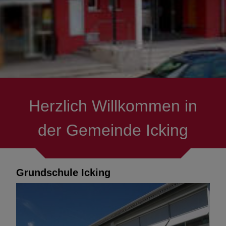
Vereine
Asylhilfe Icking
Senioren
Herzlich Willkommen in
Verkehr & Mobilität
der Gemeinde Icking
Mitmachen
Ausflüge & Ziele
Grundschule Icking
Menschen mit Handicap
Hilfe in Notlagen