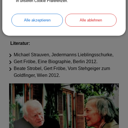
in unseren Cookie Präferenzen.
begraben.
Quellen:
Alle akzeptieren
Alle ablehnen
Bundesarchiv Berlin: BArch R 9361, V/128466.
Staatsarchiv München; StAM Spk 460.
Literatur:
Michael Strauven, Jedermanns Lieblingsschurke,
Gert Fröbe, Eine Biographie, Berlin 2012.
Beate Strobel, Gert Fröbe, Vom Stehgeiger zum
Goldfinger, Wien 2012.