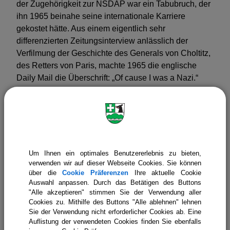
der Zugehörigkeit zur NSDAP war ein Tabubruch, der
ihn 1965 beinahe seine internationale Karriere
gekostet hätte. Aus einem eigentlich sehr
differenzierten Zeitungsinterview anlässlich der
Verfilmung der Geschichte des Generals von Choltitz,
des Retters von Paris, machte 1965 die englische
Daily Mail die Überschrift: „Of cause I was a Nazi.“
Dieses offene Eingeständnis führte weltweit zu einem
Sturm der Entrüstung und zu einem wochenlangen
Boykott seiner Filme vor allem durch Israel. Aufgrund
der schriftlichen Erklärung des Sohnes der bereits
verstorbenen Jüdin, die Fröbe in seiner Wiener
Wohnung beherbergt hatte, wurde der Boykott
Um Ihnen ein optimales Benutzererlebnis zu bieten,
verwenden wir auf dieser Webseite Cookies. Sie können
beendet.
über die
Cookie Präferenzen
Ihre aktuelle Cookie
Auswahl anpassen. Durch das Betätigen des Buttons
Gert Fröbes besonderer Bezug zu Icking begann
"Alle akzeptieren" stimmen Sie der Verwendung aller
1945: Er war als Sanitäter mit seiner Kompanie in der
Cookies zu. Mithilfe des Buttons "Alle ablehnen" lehnen
„Seeburg“ einquartiert, also in eben dem Haus, das er
Sie der Verwendung nicht erforderlicher Cookies ab. Eine
später erwarb und renovierte. Fröbe liegt in Icking
Auflistung der verwendeten Cookies finden Sie ebenfalls