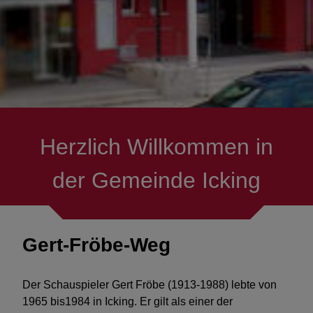
Geschichte
Die Bürgermeister seit 1870
Gemeindearchiv
Personenbezogene
Herzlich Willkommen in
Straßennamen
der Gemeinde Icking
Kriegsende+Neubeginn 1945
in Icking
Gert-Fröbe-Weg
Der Schauspieler Gert Fröbe (1913-1988) lebte von
1965 bis1984 in Icking. Er gilt als einer der