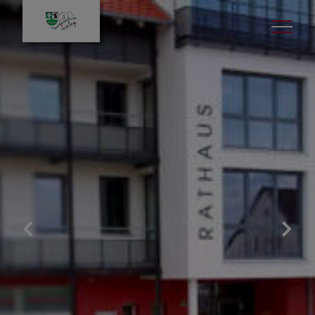
Gemeindeverwaltung
Was erledige ich wo
Ansprechpartner
Standesamt
Abgaben & Gebühren