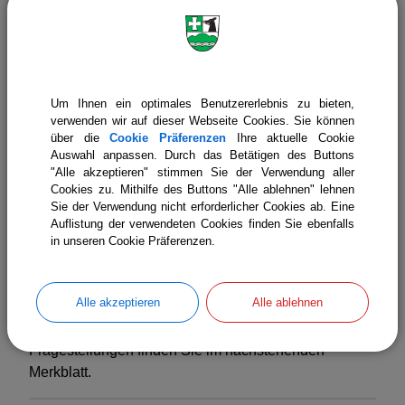
Grundstücksentwässerungsanlagen
(Schmutzwasser)
Mit Schreiben vom 8.6.2021 wurden die
Grundstückseigentümer über die Verpflichtung zur
regelmäßigen Untersuchung der
Um Ihnen ein optimales Benutzererlebnis zu bieten,
verwenden wir auf dieser Webseite Cookies. Sie können
Grundstücksentwässerungsanlagen informiert.
über die
Cookie Präferenzen
Ihre aktuelle Cookie
Auswahl anpassen. Durch das Betätigen des Buttons
Der Dichtheitsnachweis, bestätigt durch das
Protokoll
"Alle akzeptieren" stimmen Sie der Verwendung aller
zur Dichtheitsprüfung
, ist bis zum
30.06.2022
in
Cookies zu. Mithilfe des Buttons "Alle ablehnen" lehnen
der Gemeinde abzugeben. Bei Undichtheiten sind die
Sie der Verwendung nicht erforderlicher Cookies ab. Eine
Auflistung der verwendeten Cookies finden Sie ebenfalls
erforderlichen Sanierungsarbeiten zu veranlassen.
in unseren Cookie Präferenzen.
Hierfür haben Sie ab dem Datum der ersten
Dichtheitsprüfung eine Frist von einem Jahr zur
Verfügung.
Alle akzeptieren
Alle ablehnen
Zusätzliche Hinweise und die Beantwortung üblicher
Fragestellungen finden Sie im nachstehenden
Merkblatt.