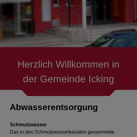
Presse/Messenger
Ver- & Entsorgung
Bauen
Projekte & Themen
Herzlich Willkommen in
Feuerwehren
der Gemeinde Icking
Fördermöglichkeiten
Abwasserentsorgung
Schmutzwasser
Das in den Schmutzwasserkanälen gesammelte