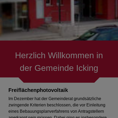
Energiewende
Oberflächenentwässerung
Kommunale Wärmeplanung
Herzlich Willkommen in
Verkehrskonzept
der Gemeinde Icking
Bay. Förderprogramm
Breitbandausbau
Freiflächenphotovoltaik
Austausch Beleuchtung in der
Im Dezember hat der Gemeinderat grundsätzliche
Grundschule Icking
zwingende Kriterien beschlossen, die vor Einleitung
eines Bebauungsplanverfahrens von Antragstellern
Energieberatung für
anerkannt sein müssen. Dabei ging es insbesondere