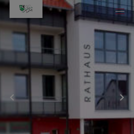
Projekte & Themen
Umrüstung Straßenbeleuchtung auf
LED
Wasserversorgung
Raumlufttechnik Schulen &
Kindertagesstätten