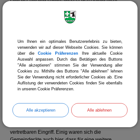
aufrechterhalten wolle, wenn er insbesondere in der
Bevölkerung auf derartige Vorbehalte stößt.
Freiflächenphotovoltaikanlage „B11“ zwischen
Icking und Ebenhausen
Um Ihnen ein optimales Benutzererlebnis zu bieten,
Die beantragte Fläche liegt zwischen der Bahn und
verwenden wir auf dieser Webseite Cookies. Sie können
über die
Cookie Präferenzen
Ihre aktuelle Cookie
der B 11 auf Höhe des Parkplatzes westlich der B11
Auswahl anpassen. Durch das Betätigen des Buttons
und Bahnwärterhaus.
"Alle akzeptieren" stimmen Sie der Verwendung aller
Cookies zu. Mithilfe des Buttons "Alle ablehnen" lehnen
Der Antragsteller hat noch nicht den zwingenden
Sie der Verwendung nicht erforderlicher Cookies ab. Eine
Kriterien des Gemeinderats zugestimmt. Der
Auflistung der verwendeten Cookies finden Sie ebenfalls
in unseren Cookie Präferenzen.
Gemeinderat bekräftigt, dass er an den Kriterien
festhalten wird.
Diese Fläche wurde kontrovers diskutiert. Die einen
Alle akzeptieren
Alle ablehnen
sahen hier einen nicht tragbaren Eingriff in die
Landschaft – die anderen einen ästhetisch
vertretbaren Eingriff. Einig waren sich die
Gemeinderäte auch hier, dass für eine weitere