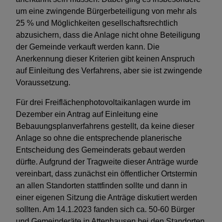
Nichtwohngebäude, Neubau
um eine zwingende Bürgerbeteiligung von mehr als
Turnhalle
25 % und Möglichkeiten gesellschaftsrechtlich
abzusichern, dass die Anlage nicht ohne Beteiligung
der Gemeinde verkauft werden kann. Die
Vorsorge für Krisen und Katastrophen
Anerkennung dieser Kriterien gibt keinen Anspruch
auf Einleitung des Verfahrens, aber sie ist zwingende
Seismische Messungen
Voraussetzung.
Für drei Freiflächenphotovoltaikanlagen wurde im
Dezember ein Antrag auf Einleitung eine
Bebauungsplanverfahrens gestellt, da keine dieser
Anlage so ohne die entsprechende planerische
Entscheidung des Gemeinderats gebaut werden
dürfte. Aufgrund der Tragweite dieser Anträge wurde
vereinbart, dass zunächst ein öffentlicher Ortstermin
an allen Standorten stattfinden sollte und dann in
einer eigenen Sitzung die Anträge diskutiert werden
sollten. Am 14.1.2023 fanden sich ca. 50-60 Bürger
und Gemeinderäte in Attenhausen bei den Standorten