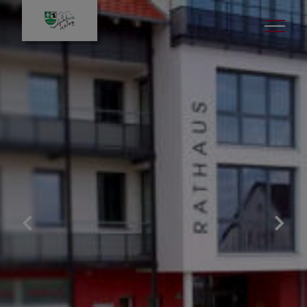
Gemeindeverwaltung
Was erledige ich wo
Ansprechpartner
Standesamt
Abgaben & Gebühren