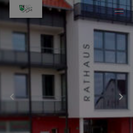
Gemeindeverwaltung
Was erledige ich wo
Ansprechpartner
Standesamt
Abgaben & Gebühren